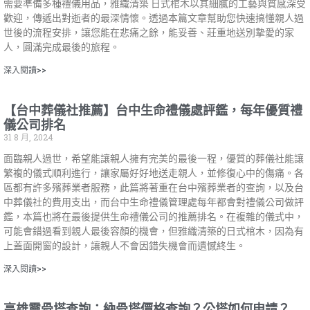
需要準備多種禮儀用品，雅織清築 日式棺木以其細膩的工藝與質感深受
歡迎，傳遞出對逝者的最深情懷。透過本篇文章幫助您快速搞懂親人過
世後的流程安排，讓您能在悲痛之餘，能妥善、莊重地送別摯愛的家
人，圓滿完成最後的旅程。
深入閱讀>>
【台中葬儀社推薦】台中生命禮儀處評鑑，每年優質禮
儀公司排名
31 8 月, 2024
面臨親人過世，希望能讓親人擁有完美的最後一程，優質的葬儀社能讓
繁複的儀式順利進行，讓家屬好好地送走親人，並修復心中的傷痛。各
區都有許多殯葬業者服務，此篇將著重在台中殯葬業者的查詢，以及台
中葬儀社的費用支出，而台中生命禮儀管理處每年都會對禮儀公司做評
鑑，本篇也將在最後提供生命禮儀公司的推薦排名。在複雜的儀式中，
可能會錯過看到親人最後容顏的機會，但雅織清築的日式棺木，因為有
上蓋面開窗的設計，讓親人不會因錯失機會而遺憾終生。
深入閱讀>>
高雄靈骨塔查詢：納骨塔價格查詢？公塔如何申請？