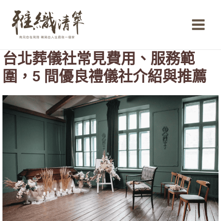
跳
Main
至
Menu
主
要
內
台北葬儀社常見費用、服務範
容
圍，5 間優良禮儀社介紹與推薦