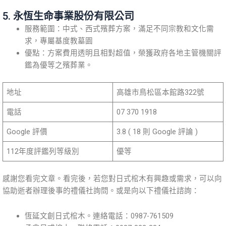
5. 永恆生命事業股份有限公司
服務範圍：中式、西式殯葬方案，滿足不同宗教和文化需
求，專屬基度教墓園
優點：方案費用透明且相對超值，榮獲政府各地主管機關評
鑑為優等之殯葬業。
地址
高雄市鳥松區本館路322號
電話
07 370 1918
Google 評價
3.8 ( 18 則 Google 評論 )
112年度評鑑列等級別
優等
感謝您看完文章。看完後，若您對日式棺木有興趣或需求，可以向
協助逝者辦理後事的禮儀社詢問。或是向以下禮儀社諮詢：
恆延文創日式棺木。連絡電話：0987-761509