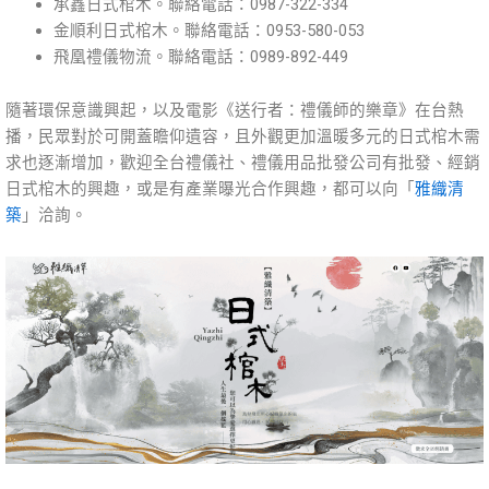
承鑫日式棺木。聯絡電話：0987-322-334
金順利日式棺木。聯絡電話：0953-580-053
飛凰禮儀物流。聯絡電話：0989-892-449
隨著環保意識興起，以及電影《送行者：禮儀師的樂章》在台熱
播，民眾對於可開蓋瞻仰遺容，且外觀更加溫暖多元的日式棺木需
求也逐漸增加，歡迎全台禮儀社、禮儀用品批發公司有批發、經銷
日式棺木的興趣，或是有產業曝光合作興趣，都可以向「
雅織清
築
」洽詢。