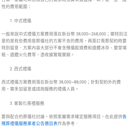
性的費用範圍：
中式禮儀
一般來說中式禮儀方案費用落在新台幣 38,000~268,000；需特別注
意的是有些費用是葬儀社的方案不含的費用，再簽訂喪葬契約時要
特別留意．方案內容大部分不會含殯儀館規費和遺體冰存、靈堂場
租、遺體火化費等，憑收據實報實銷。
西式禮儀
西式禮儀方案費用落在新台幣 38,000~88,000；針對契約外的費
用，需多加留意或諮詢服務的禮儀人員。
客製化喪禮服務
要與配合的葬儀社討論，依照家屬需求確定服務項目，在此提供
各
殯葬禮儀服務業者公告價目表
作為參考．