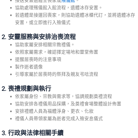
接送安置遺體至喪家或
殯儀館
。
協助處理殯儀館入館流程，遺體冰存安置。
若遺體是接運回喪家，則協助遺體冰櫃代訂，並將遺體冰存
安置，或立即進行入殮儀式
2. 安靈服務與安排治喪流程
協助家屬安排相關宗教禮儀。
依照家屬需求，確認擇定場地和靈堂佈置
提醒居喪時的注意事項
製作逝者遺像
引導家屬於居喪時的祭拜及親友弔唁流程
2. 喪禮規劃與執行
依家屬身份、宗教與需求等，協調規劃奠禮流程
協助安排各禮儀用品採購，及奠禮會場整體設計佈置
安排禮體人員為福體淨身、更衣、化妝
禮儀人員帶領家屬為逝者完成入殮安息儀式
3. 行政與法律相關手續