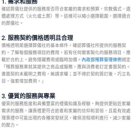
1. 需求和服務
確認葬儀社提供的服務是否符合家屬的需求和預算，宗教儀式、遺
體處理方式（火化或土葬）等。這樣可以縮小選擇範圍，選擇適合
的葬儀社。
2. 服務契約價格透明且合理
價格透明是選擇葬儀社的基本條件，確認葬儀社所提供的服務契
約，了解每個服務項目的費用，若有任何需客製化的服務項目，應
載於合約上，避免隱藏費用或臨時加價。
內政部殯葬管理條例
規定
「殯葬服務業就其提供之商品或服務，應與消費者訂定書面契約。
書面契約未載明之費用，無請求權；並不得於契約簽訂後，巧立名
目，強索增加費用。」
3. 優質的服務與專業
優質的服務態度和具備豐富的禮儀知識及經驗，夠提供更貼近家屬
需求的服務，讓喪禮更符合逝者和家屬的信仰和習俗，且能有效處
理喪禮中可能出現的各種突發狀況，確保流程順利進行，減少家屬
的壓力。