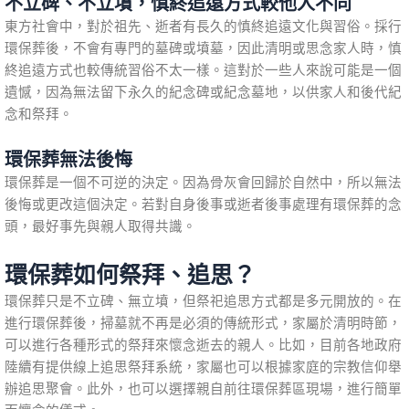
不立碑、不立墳，慎終追遠方式較他人不同
東方社會中，對於祖先、逝者有長久的慎終追遠文化與習俗。採行
環保葬後，不會有專門的墓碑或墳墓，因此清明或思念家人時，慎
終追遠方式也較傳統習俗不太一樣。這對於一些人來說可能是一個
遺憾，因為無法留下永久的紀念碑或紀念墓地，以供家人和後代紀
念和祭拜。
環保葬無法後悔
環保葬是一個不可逆的決定。因為骨灰會回歸於自然中，所以無法
後悔或更改這個決定。若對自身後事或逝者後事處理有環保葬的念
頭，最好事先與親人取得共識。
環保葬如何祭拜、追思？
環保葬只是不立碑、無立墳，但祭祀追思方式都是多元開放的。在
進行環保葬後，掃墓就不再是必須的傳統形式，家屬於清明時節，
可以進行各種形式的祭拜來懷念逝去的親人。比如，目前各地政府
陸續有提供線上追思祭拜系統，家屬也可以根據家庭的宗教信仰舉
辦追思聚會。此外，也可以選擇親自前往環保葬區現場，進行簡單