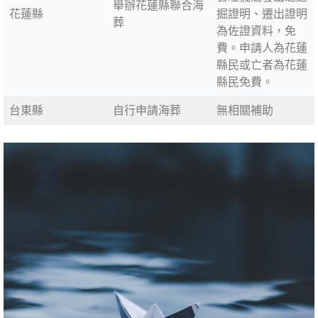
舉辦花蓮縣聯合海
花蓮縣
掘證明、遷出證明
葬
為佐證資料，免
費。申請人為花蓮
縣民或亡者為花蓮
縣民免費。
台東縣
自行申請海葬
無相關補助