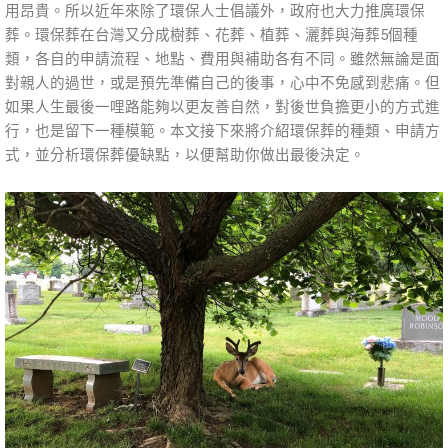
用昂貴。所以近年來除了環保人士倡議外，政府也大力推廣環保
葬。環保葬在台灣又分成樹葬、花葬、植葬、灑葬與海葬5個種
類，各自的申請流程、地點、費用與補助各有不同。雖然無論是面
對親人的過世，或是預先準備自己的後事，心中不免感到悲痛。但
如果人生最後一哩路能夠以更友善自然，對後世負擔更小的方式進
行，也是留下一種模範。本文接下來將介紹環保葬的種類、申請方
式，並分析環保葬優缺點，以便幫助你做出最後決定。