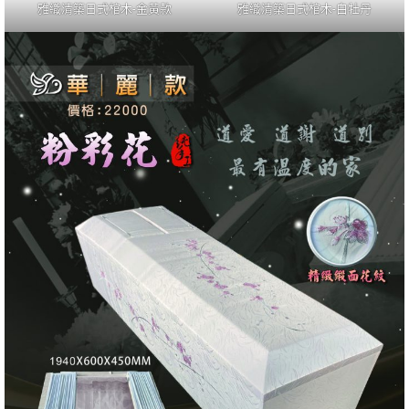
雅織清築日式棺木-金黃款
雅織清築日式棺木-白牡丹