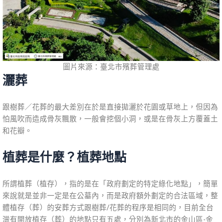
圖片來源：臺北市殯葬管理處
灑葬
跟樹葬／花葬的最大差別在於是直接拋灑於花園或草地上，但因為
怕風吹而造成骨灰飄散，一般會挖個小洞，或是在骨灰上方覆蓋土
和花瓣。
植葬是什麼？植葬地點
所謂植葬（植存），指的是在「政府劃定的特定綠化地點」，簡單
來說就是並非一定是在公墓內，而是政府額外劃定的合法區域，整
體植存（葬）的安葬方式跟樹葬/花葬的程序是相同的，目前全台
灣有開放植存（葬）的地點只有五處，分別為新北市的金山區-金