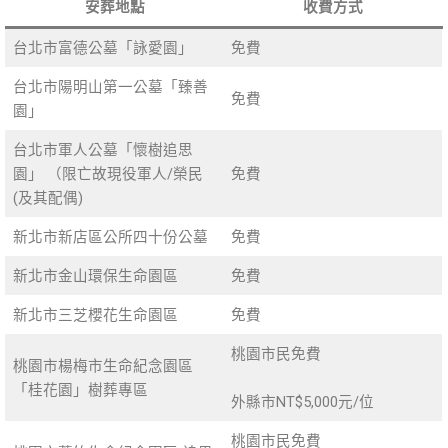
安葬地點
收費方式
台北市富德公墓「詠愛園」
免費
台北市陽明山第一公墓「臻善
免費
園」
台北市軍人公墓「懷樹追思
園」 （限亡故現役軍人/榮民
免費
(及其配偶)
新北市新店區公所四十份公墓
免費
新北市金山環保生命園區
免費
新北市三芝櫻花生命園區
免費
桃園市民免費
桃園市楊梅市生命紀念園區
「桂花園」樹葬專區
外縣市NT$5,000元/位
桃園市民免費