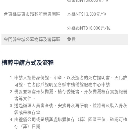
臺東市NT$9,000元/位
台東縣臺東市殯葬所懷恩園區
本縣NT$13,500元/位
外縣市NT$18,000元/位
金門縣金城公墓樹葬及灑葬區
免費
植葬申請方式及流程
申請人攜帶身份證、印章，以及逝者的死亡證明書、火化許
可證、亡者除戶證明至各縣市殯儀館服務中心申請
備妥並填寫骨灰拋灑、植存委託書、骨灰拋灑植存實施報備
書等文件。
透過辦理人員審查後，安排骨灰再研磨，並將骨灰裝入骨灰
袋或是植存盒。
由禮儀公司或是殯葬處聯繫植存（葬）園區單位，確認可植
存（葬）日期