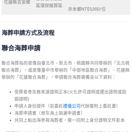
花蓮縣吉安鄉
區環保植葬區
非本鄉NT$5,000/位
海葬申請方式及流程
聯合海葬申請
聯合海葬指的是像由臺北市、新北市、桃園縣共同舉辦的「北北桃
聯合海葬」，或是像臺中市舉辦的「中部地區聯合海葬」、花蓮縣
舉辦的「花蓮聯合海葬」，申請聯合海葬需備妥以下資料：
受葬者骨灰骸來源證明正本(火化許可證明或遷出證明或起
掘證明)
申請人身份證件（若委託
禮儀公司
代辦需附上委託書）
海葬申請書（骨灰海上拋灑申請書）
共同上船出海參與海葬者，需一同附上身分證明文件影本