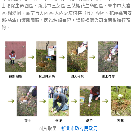
山環保生命園區、新北市三芝區-三芝櫻花生命園區、臺中市大雅
區-楓愛園、臺南市大內區-大內骨灰植存（葬）專區、花蓮縣吉安
鄉-慈雲山懷恩園區，因為名額有限，請跟禮儀公司詢問後進行預
約。
圖片取至：
新北市政府民政局