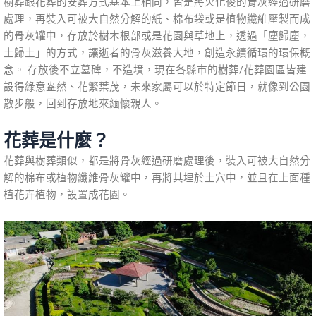
樹葬跟花葬的安葬方式基本上相同，皆是將火化後的骨灰經過研磨
處理，再裝入可被大自然分解的紙、棉布袋或是植物纖維壓製而成
的骨灰罐中，存放於樹木根部或是花園與草地上，透過「塵歸塵，
土歸土」的方式，讓逝者的骨灰滋養大地，創造永續循環的環保概
念。 存放後不立墓碑，不造墳，現在各縣市的樹葬/花葬園區皆建
設得綠意盎然、花繁葉茂，未來家屬可以於特定節日，就像到公園
散步般，回到存放地來緬懷親人。
花葬是什麼？
花葬與樹葬類似，都是將骨灰經過研磨處理後，裝入可被大自然分
解的棉布或植物纖維骨灰罐中，再將其埋於土穴中，並且在上面種
植花卉植物，設置成花園。