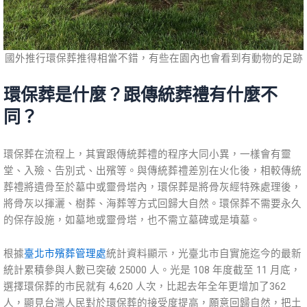
國外推行環保葬推得相當不錯，有些在園內也會看到有動物的足跡
環保葬是什麼？跟傳統葬禮有什麼不
同？
環保葬在流程上，其實跟傳統葬禮的程序大同小異，一樣會有靈
堂、入殮、告別式、出殯等。與傳統葬禮差別在火化後，相較傳統
葬禮將遺骨至於墓中或靈骨塔內，環保葬是將骨灰經特殊處理後，
將骨灰以揮灑、樹葬、海葬等方式回歸大自然。環保葬不需要永久
的保存設施，如墓地或靈骨塔，也不需立墓碑或是墳墓。
根據
臺北市殯葬管理處
統計資料顯示，光臺北市自實施迄今的最新
統計累積參與人數已突破 25000 人。光是 108 年度截至 11 月底，
選擇環保葬的市民就有 4,620 人次，比起去年全年更增加了362
人，顯見台灣人民對於環保葬的接受度提高，願意回歸自然，把土