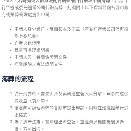
2~5人，
若時間或人數無法配合則建議自行辦理申請海葬
，若為自
行舉辦或委託禮儀公司代辦海葬，則須附上以下資料並向各縣市政
府或殯葬管理處提出申請：
申請人身分證正、反面影本及印章（若委託禮儀公司代辦須
附上委託書）
亡者火化證明
骨灰再處理證明書
申請人與亡者關係證明文件
搭乘船舶之合法證明文件
海葬的流程
進行海葬時，需先將骨灰再研磨並裝入可分解、無毒的環保
骨灰盒（袋）中。
接著向可辦理海葬的各縣市提出申請，同時在殯儀館舉行追
思儀式。
為了遵守法規，需辦理出海登記，並經海巡機關檢驗通過
後，方可出海。