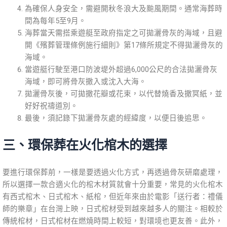
為確保人身安全，需避開秋冬浪大及颱風期間。通常海葬時
間為每年5至9月。
海葬當天需搭乘遊艇至政府指定之可拋灑骨灰的海域，且避
開《殯葬管理條例施行細則》第17條所規定不得拋灑骨灰的
海域。
當遊艇行駛至港口防波堤外超過6,000公尺的合法拋灑骨灰
海域，即可將骨灰撒入或沈入大海。
拋灑骨灰後，可拋撒花瓣或花束，以代替燒香及撒冥紙，並
好好祝禱道別。
最後，須記錄下拋灑骨灰處的經緯度，以便日後追思。
三、環保葬在火化棺木的選擇
要進行環保葬前，一樣是要透過火化方式，再透過骨灰研磨處理，
所以選擇一款合適火化的棺木材質就會十分重要，常見的火化棺木
有西式棺木、日式棺木、紙棺，但近年來由於電影「送行者：禮儀
師的樂章」在台灣上映，日式棺材受到越來越多人的關注。相較於
傳統棺材，日式棺材在燃燒時間上較短，對環境也更友善。此外，