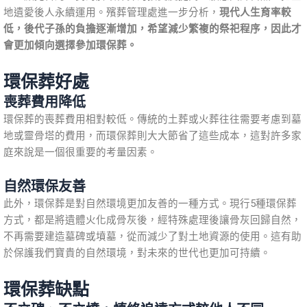
地遺愛後人永續運用。殯葬管理處進一步分析，
現代人生育率較
低，後代子孫的負擔逐漸增加，希望減少繁複的祭祀程序，因此才
會更加傾向選擇參加環保葬。
環保葬好處
喪葬費用降低
環保葬的喪葬費用相對較低。傳統的土葬或火葬往往需要考慮到墓
地或靈骨塔的費用，而環保葬則大大節省了這些成本，這對許多家
庭來說是一個很重要的考量因素。
自然環保友善
此外，環保葬是對自然環境更加友善的一種方式。現行5種環保葬
方式，都是將遺體火化成骨灰後，經特殊處理後讓骨灰回歸自然，
不再需要建造墓碑或墳墓，從而減少了對土地資源的使用。這有助
於保護我們寶貴的自然環境，對未來的世代也更加可持續。
環保葬缺點