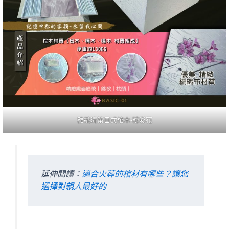
雅織清築日式棺木-粉彩花
延伸閱讀：
適合火葬的棺材有哪些？讓您
選擇對親人最好的