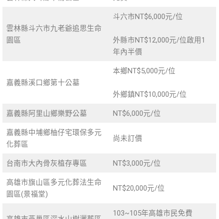
斗六市NT$6,000元/位
雲林縣斗六市九老爺追思生命
園區
外縣市NT$12,000元/位啟用1
年內半價
本鄉NT$5,000元/位
嘉義縣溪口鄉第十公墓
外鄉鎮NT$10,000元/位
嘉義縣阿里山鄉樂野公墓
NT$6,000元/位
嘉義縣中埔鄉柚仔宅環保多元
尚未訂價
化葬區
台南市大內骨灰植存專區
NT$3,000元/位
高雄市旗山區多元化葬法生命
NT$20,000元/位
園區(景福堂)
103~105年高雄市民免費
高雄市燕巢區深水山樹灑葬區