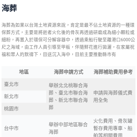
海葬
海葬為如果以台灣土地資源來說，肯定是最不佔土地資源的一種環
保葬方式，主要是將逝者火化後的骨灰再透過研磨成為細小顆粒或
細粉，再置入於環保可分解容器中，透過乘船行駛至離港口6000公
尺之海域，由工作人員引導至甲板，伴隨鮮花進行拋灑，在家屬祝
福和眾人的默禱下，目送沉入海中，目前主要推動縣市有
地區
海葬申請方式
海葬補助費用參考
臺北市
舉辦北北桃聯合海
葬、臺北市聯合海
申請與海葬儀式費
新北市
葬、新北市聯合海
用全免
葬
桃園市
火化費用、骨灰罐
舉辦中部地區聯合
台中市
暫存費用專車、船
海葬
舶等相關費用