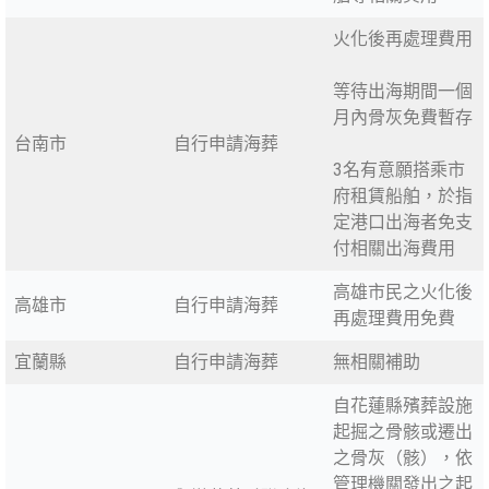
火化後再處理費用
等待出海期間一個
月內骨灰免費暫存
台南市
自行申請海葬
3名有意願搭乘市
府租賃船舶，於指
定港口出海者免支
付相關出海費用
高雄市民之火化後
高雄市
自行申請海葬
再處理費用免費
宜蘭縣
自行申請海葬
無相關補助
自花蓮縣殯葬設施
起掘之骨骸或遷出
之骨灰（骸），依
管理機關發出之起