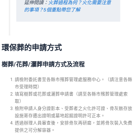
延伸閱讀：
火葬過程為何？火化需要注意
的事項？5個重點帶您了解
環保葬的申請方式
樹葬/花葬/灑葬申請方式及流程
請檢附委託書至各縣市殯葬管理處服務中心。（請注意各縣
市受理時間）
填寫樹葬或花葬或灑葬申請書（請至各縣市殯葬管理處索
取）
檢附申請人身分證影本、受葬者之火化許可證、骨灰骸存放
設施寄存遷出證明或墓地起掘證明許可正本。
透過辦理人員審查後，安排骨灰再研磨，並將骨灰裝入免費
提供之可分解容器。