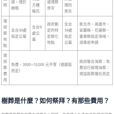
袋，埋於
或埋葬
明
方種
理的
樹根
骨灰
植花
骨灰
環
政府劃
全台
新北市、高雄市、
保
全台9
全台54處
定的特
54處
宜蘭縣、花蓮縣、
葬
處公
指定公墓
定綠化
指定
臺東縣指定海域，
地
墓
地點
公墓
須事前申請
點
環
保
政府聯合海葬：免
免費、3000~10,000 元不等（視園區
葬
費自行辦理海葬：
而定）
費
視協助葬儀社而定
用
樹葬是什麼？如何祭拜？有那些費用？