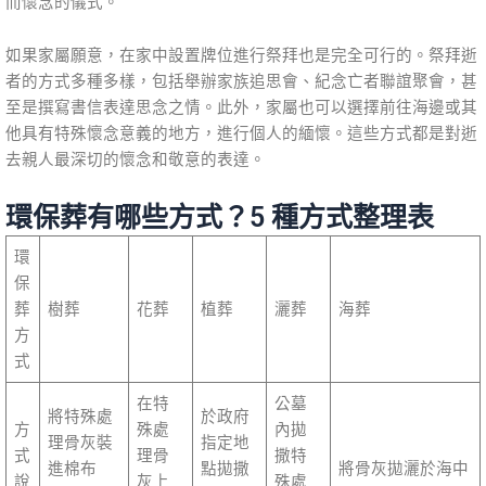
而懷念的儀式。
如果家屬願意，在家中設置牌位進行祭拜也是完全可行的。祭拜逝
者的方式多種多樣，包括舉辦家族追思會、紀念亡者聯誼聚會，甚
至是撰寫書信表達思念之情。此外，家屬也可以選擇前往海邊或其
他具有特殊懷念意義的地方，進行個人的緬懷。這些方式都是對逝
去親人最深切的懷念和敬意的表達。
環保葬有哪些方式？5 種方式整理表
環
保
葬
樹葬
花葬
植葬
灑葬
海葬
方
式
在特
公墓
將特殊處
於政府
方
殊處
內拋
理骨灰裝
指定地
式
理骨
撒特
進棉布
點拋撒
將骨灰拋灑於海中
說
灰上
殊處