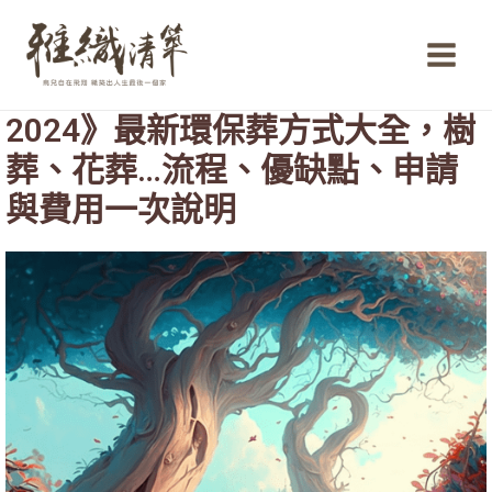
跳
Main
至
Menu
主
要
內
2024》最新環保葬方式大全，樹
容
葬、花葬…流程、優缺點、申請
與費用一次說明