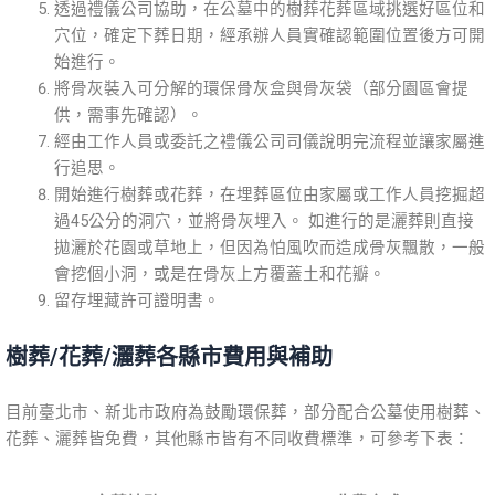
透過禮儀公司協助，在公墓中的樹葬花葬區域挑選好區位和
穴位，確定下葬日期，經承辦人員實確認範圍位置後方可開
始進行。
將骨灰裝入可分解的環保骨灰盒與骨灰袋（部分園區會提
供，需事先確認）。
經由工作人員或委託之禮儀公司司儀說明完流程並讓家屬進
行追思。
開始進行樹葬或花葬，在埋葬區位由家屬或工作人員挖掘超
過45公分的洞穴，並將骨灰埋入。 如進行的是灑葬則直接
拋灑於花園或草地上，但因為怕風吹而造成骨灰飄散，一般
會挖個小洞，或是在骨灰上方覆蓋土和花瓣。
留存埋藏許可證明書。
樹葬/花葬/灑葬各縣市費用與補助
目前臺北市、新北市政府為鼓勵環保葬，部分配合公墓使用樹葬、
花葬、灑葬皆免費，其他縣市皆有不同收費標準，可參考下表：