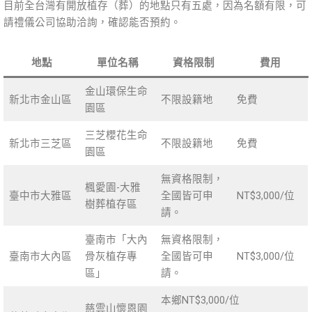
目前全台灣有開放植存（葬）的地點只有五處，因為名額有限，可
請禮儀公司協助洽詢，確認能否預約。
地點
單位名稱
資格限制
費用
金山環保生命
新北市金山區
不限設籍地
免費
園區
三芝櫻花生命
新北市三芝區
不限設籍地
免費
園區
無資格限制，
楓愛園-大雅
臺中市大雅區
全國皆可申
NT$3,000/位
樹葬植存區
請。
臺南市「大內
無資格限制，
臺南市大內區
骨灰植存專
全國皆可申
NT$3,000/位
區」
請。
本鄉NT$3,000/位
慈雲山懷恩園