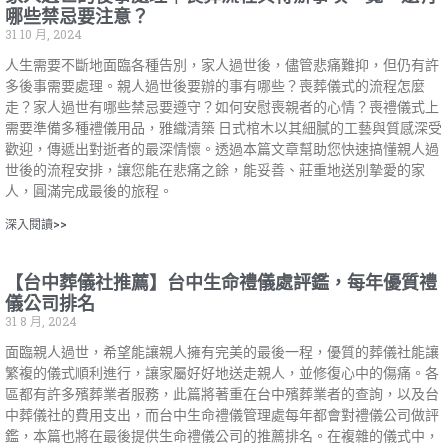
哪些禁忌要注意？
31 10 月, 2024
人生需要不斷地面臨各種告別，家人過世後，儘管悲痛難抑，但仍有許
多後事需要處理。親人過世後要辦的事有哪些？喪葬儀式的流程怎麼
走？家人過世有哪些禁忌要遵守？如何安慰喪親者的心情？喪禮儀式上
需要準備多種禮儀用品，雅織清築 日式棺木以其細膩的工藝與質感深受
歡迎，傳遞出對逝者的最深情懷。透過本篇文章幫助您快速搞懂親人過
世後的流程安排，讓您能在悲痛之餘，能妥善、莊重地送別摯愛的家
人，圓滿完成最後的旅程。
深入閱讀>>
【台中葬儀社推薦】台中生命禮儀處評鑑，每年優質禮
儀公司排名
31 8 月, 2024
面臨親人過世，希望能讓親人擁有完美的最後一程，優質的葬儀社能讓
繁複的儀式順利進行，讓家屬好好地送走親人，並修復心中的傷痛。各
區都有許多殯葬業者服務，此篇將著重在台中殯葬業者的查詢，以及台
中葬儀社的費用支出，而台中生命禮儀管理處每年都會對禮儀公司做評
鑑，本篇也將在最後提供生命禮儀公司的推薦排名。在複雜的儀式中，