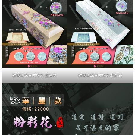
雅織清築日式棺木-金黃款
雅織清築日式棺木-白牡丹