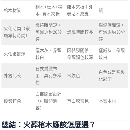
桐木+松木+楊
雜木夾板＋外
棺木材質
紙
木+實木夾板
表貼木紋皮
燃燒時間短，
燃燒時間短，
火化時間（家
可減少約20分
燃燒時間較長
可減少約30分
屬等待時間）
鐘
鐘
僅木灰，骨頭
因黏膠關係，
僅紙灰，骨頭
火化後餘燼
較白
骨頭顏色較深
較白
日式編織布
白色或是客製
外觀比較
面，具有多樣
木紋色
化彩印
性
面部開窗設計
優勢特色
（可瞻仰遺
市面較常見
不需木材
容）
總結：火葬棺木應該怎麼選？