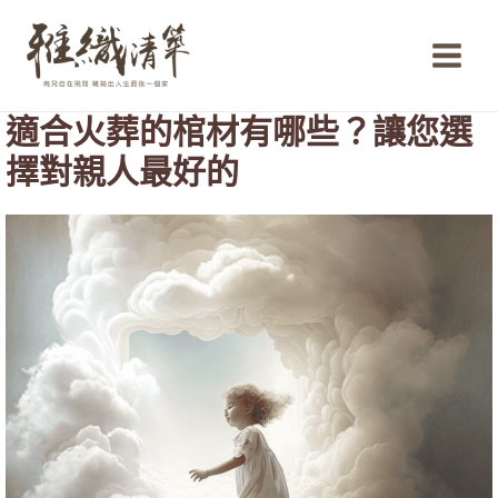
跳
Main
至
Menu
主
要
內
適合火葬的棺材有哪些？讓您選
容
擇對親人最好的