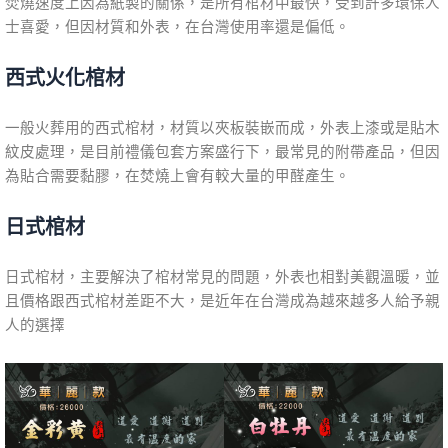
焚燒速度上因為紙製的關係，是所有棺材中最快，受到許多環保人
士喜愛，但因材質和外表，在台灣使用率還是偏低。
西式火化棺材
一般火葬用的西式棺材，材質以夾板裝嵌而成，外表上漆或是貼木
紋皮處理，是目前禮儀包套方案盛行下，最常見的附帶產品，但因
為貼合需要黏膠，在焚燒上會有較大量的甲醛產生。
日式棺材
日式棺材，主要解決了棺材常見的問題，外表也相對美觀溫暖，並
且價格跟西式棺材差距不大，是近年在台灣成為越來越多人給予親
人的選擇